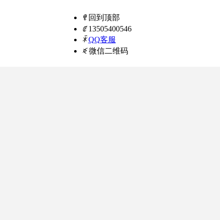
ꁸ
回到顶部
ꂅ
13505400546
ꁗ
QQ客服
ꀥ
微信二维码