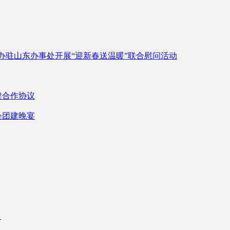
办驻山东办事处开展“迎新春送温暖”联合慰问活动
架合作协议
会团建晚宴
！