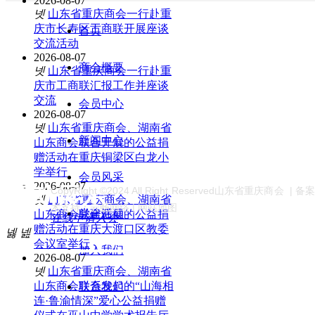
2026-08-07
넷
山东省重庆商会一行赴重
庆市长寿区工商联开展座谈
首页
交流活动
2026-08-07
商会概要
넷
山东省重庆商会一行赴重
庆市工商联汇报工作并座谈
交流
会员中心
2026-08-07
넷
山东省重庆商会、湖南省
新闻中心
山东商会联合开展的公益捐
赠活动在重庆铜梁区白龙小
学举行
会员风采
2026-08-07
活动展示
CopyRight ©2024 All Right Reserved山东省重庆商会 | 
넷
山东省重庆商会、湖南省
术支持：云畅网络 | 网站地图
党建活动
山东商会联合开展的公益捐
在线申请入会
赠活动在重庆大渡口区教委
넳
넲
会议室举行
加入我们
2026-08-07
넷
山东省重庆商会、湖南省
山东商会联合发起的“山海相
联系我们
连·鲁渝情深”爱心公益捐赠