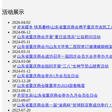
会员中心
商会简介
活动展示
新闻中心
商会章程
2026-04-02
会员风采
商会动态
넷
岁末暖冬 情系桑梓|山东省重庆商会携手重庆市农民工
2024-06-12
党建活动
通知公告
历届大会
넷
山东省重庆商会开展“夏日送清凉”公益慰问活动
2024-05-11
넷
山东省重庆商会与山东大学第二医院签订健康赋能框
加入我们
时政要闻
三八活动
党建学习
2024-03-31
넷
山东省重庆商会成功召开一届四次会员大会并举办大
联系我们
信息资源平台
中秋活动
学习宣传贯彻党的二十大精神
入会准则
2024-03-08
넷
山东省重庆商会组织开展“三八”女神节登山踏青活动
2024-01-12
会员活动
在线申请入会
넷
山东省重庆商会举办1月会员生日会
2023-12-28
活动展示
넷
山东省重庆商会隆重举办2024迎春晚宴
2023-09-15
넷
共贺生辰|山东省重庆商会举办九月会员生日会
2023-09-07
넷
山东省重庆商会第一届“渝商杯”篮球联谊赛成功举行
2023-07-20