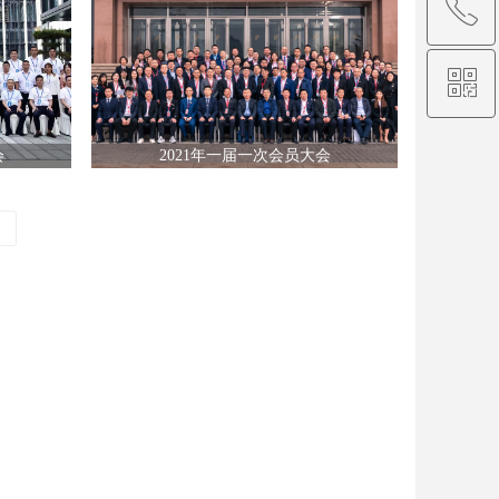
ꂅ
回到顶部
ꀥ
13505400546
微信二维码
会
2021年一届一次会员大会