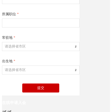
员
风
采
所属职位
*
党
建
活
动
加
常驻地
*
入
ꄳ
我
们
联
出生地
*
系
我
ꄳ
们
提交
在线申请入会
넳
넲