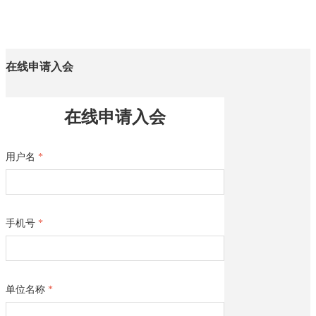
끀
在线申请入会
ꁲ
首
页
在线申请入会
商
会
概
用户名
*
要
会
员
中
手机号
*
心
新
闻
中
心
单位名称
*
会