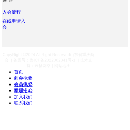
入会流程
在线申请入
会
CopyRight ©2024 All Right Reserved山东省重庆商
会 | 备案号：鲁ICP备2022002341号-1 | 技术支
持：云畅网络 | 网站地图
首页
商会概要
会员中心
会员风采
新闻中心
党建活动
加入我们
联系我们