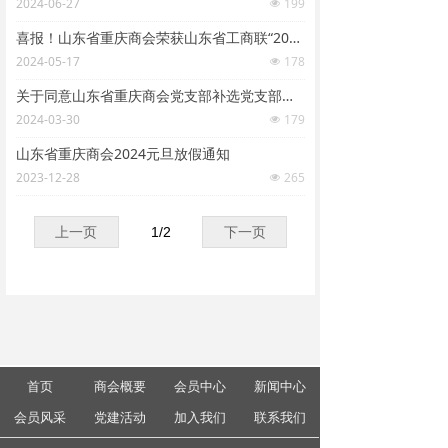
2024-06-27
199
넶
喜报！山东省重庆商会荣获山东省工商联“2023年度优秀直属商会”
2024-05-17
178
넶
关于同意山东省重庆商会党支部补选党支部书记的批复
2024-03-30
179
넶
山东省重庆商会2024元旦放假通知
2023-12-28
265
넶
上一页
1
/
2
下一页
首页
商会概要
会员中心
新闻中心
会员风采
党建活动
加入我们
联系我们