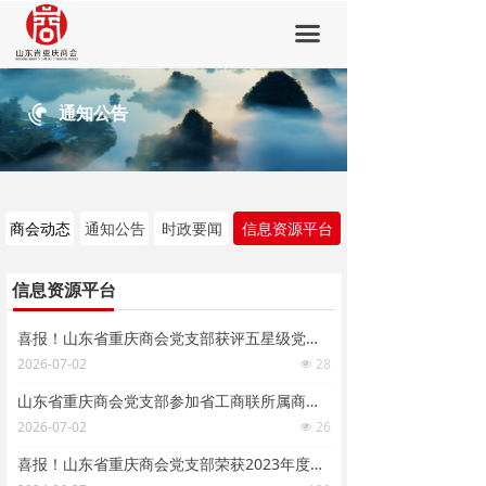
首页
끀
商会概要
通知公告
会员中心
新闻中心
会员风采
商会动态
通知公告
时政要闻
信息资源平台
党建活动
信息资源平台
加入我们
喜报！山东省重庆商会党支部获评五星级党支部
联系我们
2026-07-02
28
넶
山东省重庆商会党支部参加省工商联所属商会主题党日活动 党支部书记柯伦获评“优秀共产党员”
2026-07-02
26
넶
喜报！山东省重庆商会党支部荣获2023年度山东省工商联商协会党委所属五星级党支部