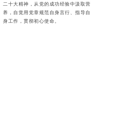
二十大精神，从党的成功经验中汲取营
养，自觉用党章规范自身言行、指导自
身工作，贯彻初心使命。
上一篇：
无
ꄴ
下一篇：
无
ꄲ
首页
商会概要
会员中心
新闻中心
会员风采
党建活动
加入我们
联系我们
单位：山东省重庆商会
地址：山东省济南市历下区经十路
14713号 国政咨询大楼2楼
电话：13505400546/13176660546
邮箱：sdscqsh_326@qq.com