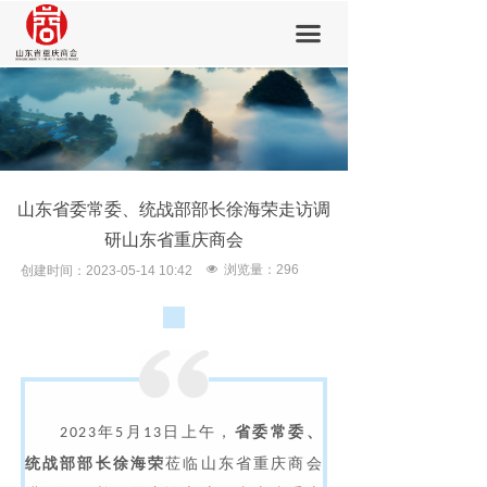
首页
끀
商会概要
会员中心
新闻中心
山东省委常委、统战部部长徐海荣走访调
会员风采
研山东省重庆商会
党建活动
넶
浏览量：
296
创建时间：
2023-05-14
10:42
加入我们
联系我们
年
月
日上午，
省委常委、
2023
5
13
统战部部长徐海荣
莅临山东省重庆商会