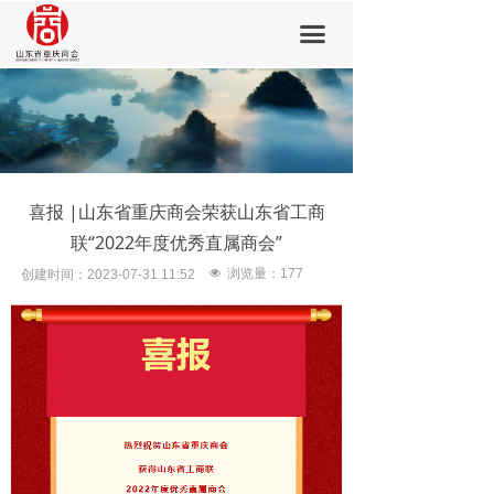
首页
끀
商会概要
会员中心
新闻中心
喜报 |山东省重庆商会荣获山东省工商
会员风采
联“2022年度优秀直属商会”
党建活动
넶
浏览量：
177
创建时间：
2023-07-31
11:52
加入我们
联系我们