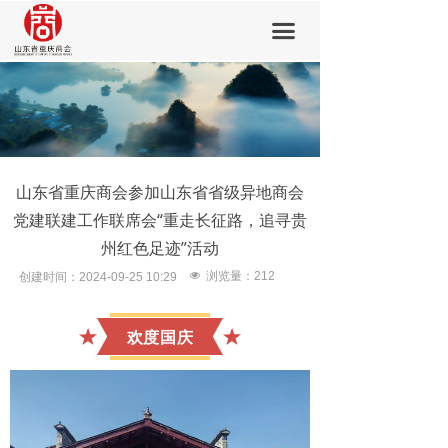
首页
끀
商会概要
会员中心
新闻中心
山东省重庆商会参加山东省省级异地商会
会员风采
党建联建工作联席会“重走长征路，追寻贵
党建活动
州红色足迹”活动
넶
浏览量：
212
创建时间：
2024-09-25
10:29
加入我们
欢度国庆
联系我们