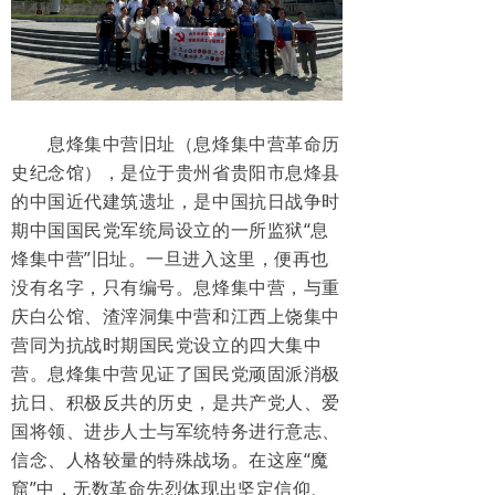
息烽集中营旧址（息烽集中营革命历
史纪念馆），是位于贵州省贵阳市息烽县
的中国近代建筑遗址，是中国抗日战争时
期中国国民党军统局设立的一所监狱“息
烽集中营”旧址。一旦进入这里，便再也
没有名字，只有编号。息烽集中营，与重
庆白公馆、渣滓洞集中营和江西上饶集中
营同为抗战时期国民党设立的四大集中
营。息烽集中营见证了国民党顽固派消极
抗日、积极反共的历史，是共产党人、爱
国将领、进步人士与军统特务进行意志、
信念、人格较量的特殊战场。在这座“魔
窟”中，无数革命先烈体现出坚定信仰、