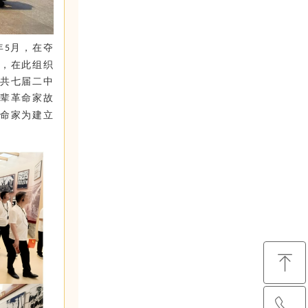
年
月
，
在夺
5
坡，在此组织
中共七届二中
一辈革命家故
革命家为建立
ꁸ
ꂅ
回到顶部