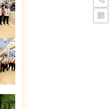
ꀥ
13505400546
微信二维码