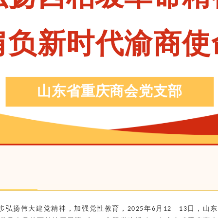
肩负新时代渝商使
山东省重庆商会党支部
步弘扬伟大建党精神，加强党性教育，
年
月
—
日，
山东
2025
6
12
13