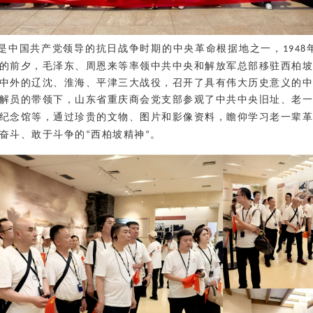
是中国共产党领导的抗日战争时期的中央革命根据地之一
，
1948
的前夕，毛泽东、周恩来等率领中共中央和解放军总部移驻西柏
中外的辽沈、淮海、平津三大战役，召开了具有伟大历史意义的
解员的带领下，山东省重庆商会党支部参观了
中共中央旧址、老
纪念馆
等，
通过珍贵的文物、图片和影像资料，瞻仰学习老一辈
奋斗、敢于斗争的
西柏坡精神
。
“
”